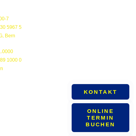
00-7
30 5967 5
G, Bern
1.0000
89 1000 0
rn
KONTAKT
ONLINE
TERMIN
BUCHEN