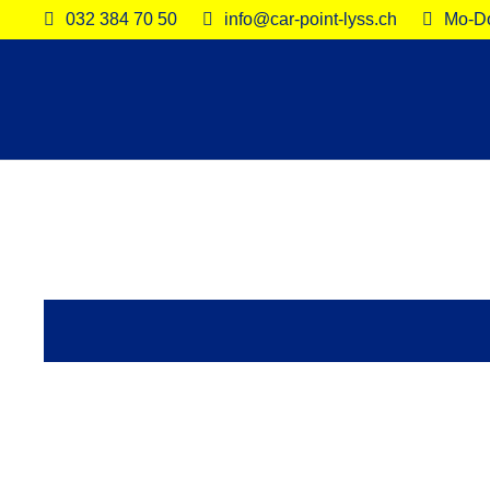
032 384 70 50
info@car-point-lyss.ch
Mo-Do: