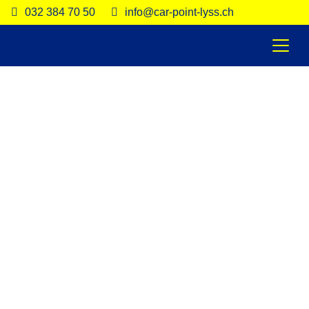
032 384 70 50
info@car-point-lyss.ch