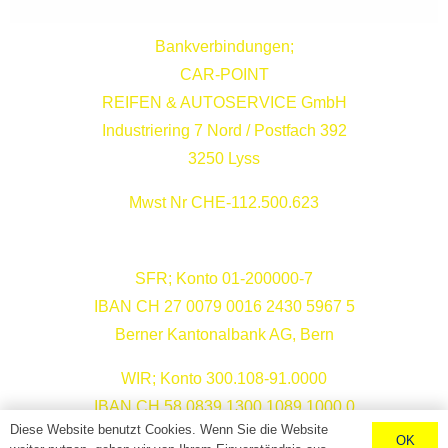
Bankverbindungen;
CAR-POINT
REIFEN & AUTOSERVICE GmbH
Industriering 7 Nord / Postfach 392
3250 Lyss
Mwst Nr CHE-112.500.623
SFR; Konto 01-200000-7
IBAN CH 27 0079 0016 2430 5967 5
Berner Kantonalbank AG, Bern
WIR; Konto 300.108-91.0000
IBAN CH 58 0839 1300 1089 1000 0
Diese Website benutzt Cookies. Wenn Sie die Website
WIR Bank AG, Bern
OK