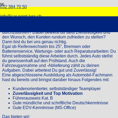
032 384 70 50
Wir suchen Automobil-Fachmann (M/W)
Du hast den Durchblick mit Reifenwechseln auf
info@car-point-lyss.ch
höchstem Niveau und machst jedes Auto wieder fit?
In
der Werkstatt verfügst du über eine Menge Know-how und
scheust nicht davor zurück, Services an PW diverser Marken
durchzuführen? Dabei beweist du stets Zielstrebigkeit und
den Wunsch, den Kunden rundum zufrieden zu stellen?
Dann bist du bei uns genau richtig.
Egal ob Reifenwechseln bis 25″, Bremsen oder
Batterienservice, Wartungs- oder auch Reparaturarbeiten: Du
führst selbstständig diese Arbeiten durch. Jedes Auto stellst
du gewissenhaft auf den Prüfstand. Auch die
Fahrzeugannahme und -Ablieferung zählt zu deinen
Aufgaben. Dabei arbeitest Du gut und Zuverlässig!
Eine abgeschlossene Ausbildung als Automobil-Fachmann
hast du bereits und bringst darüber hinaus Folgendes mit:
Kundenorientierter, selbstständiger Teamplayer
Zuverlässigkeit und Top Motivation
Führerausweis Kat. B
Gute mündliche und schriftliche Deutschkenntnisse
Gute EDV-Kenntnisse (MS-Office)
Das bieten wir: