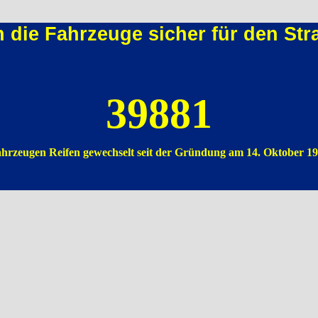
n die Fahrzeuge sicher für den St
39881
hrzeugen Reifen gewechselt seit der Gründung am 14. Oktober 1