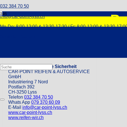
032 384 70 50
Br
info@car-point-lyss.ch
Mo-Do: 8:00-12:00 & 13:30-17:30 / Fr: 8:00-12:00 & 13:30-17:0
So finden Sie uns
Kontaktinformationen
Unsere Firma für Ihre Sicherheit
CAR-POINT REIFEN & AUTOSERVICE
GmbH
Industriering 7 Nord
Postfach 392
CH-3250 Lyss
Telefon
032 384 70 50
Whats App
079 370 60 09
E-Mail
info@car-point-lyss.ch
www.car-point-lyss.ch
www.reifen-wir.ch