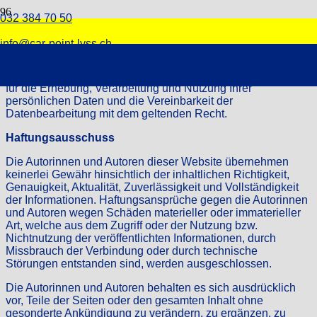
032 384 70 50
Datenschutzerklärung
info@car-point-lyss.ch
CAR-POINT REIFEN & AUTOSERVICE GmbH, ist Betreiber
der Website www.car-point-lyss.ch und somit verantwortlich
für die Erhebung, Verarbeitung und Nutzung Ihrer
persönlichen Daten und die Vereinbarkeit der
Datenbearbeitung mit dem geltenden Recht.
Haftungsausschuss
Die Autorinnen und Autoren dieser Website übernehmen
keinerlei Gewähr hinsichtlich der inhaltlichen Richtigkeit,
Genauigkeit, Aktualität, Zuverlässigkeit und Vollständigkeit
der Informationen. Haftungsansprüche gegen die Autorinnen
und Autoren wegen Schäden materieller oder immaterieller
Art, welche aus dem Zugriff oder der Nutzung bzw.
Nichtnutzung der veröffentlichten Informationen, durch
Missbrauch der Verbindung oder durch technische
Störungen entstanden sind, werden ausgeschlossen.
Die Autorinnen und Autoren behalten es sich ausdrücklich
vor, Teile der Seiten oder den gesamten Inhalt ohne
gesonderte Ankündigung zu verändern, zu ergänzen, zu