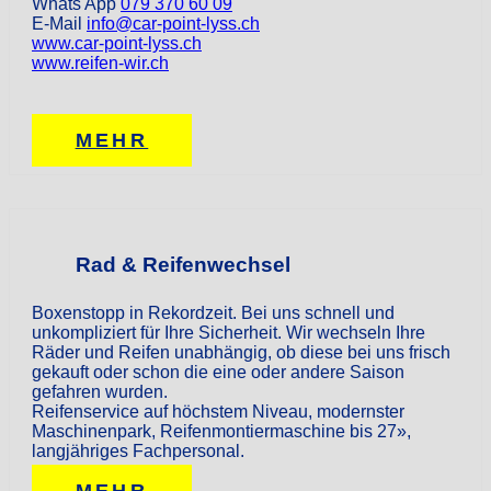
Whats App
079 370 60 09
E-Mail
info@car-point-lyss.ch
www.car-point-lyss.ch
www.reifen-wir.ch
MEHR
Rad & Reifenwechsel
Boxenstopp in Rekordzeit. Bei uns schnell und
unkompliziert für Ihre Sicherheit. Wir wechseln Ihre
Räder und Reifen unabhängig, ob diese bei uns frisch
gekauft oder schon die eine oder andere Saison
gefahren wurden.
Reifenservice auf höchstem Niveau, modernster
Maschinenpark, Reifenmontiermaschine bis 27»,
langjähriges Fachpersonal.