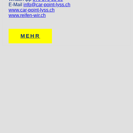
E-Mail
info@car-point-lyss.ch
www.car-point-lyss.ch
www.reifen-wir.ch
MEHR