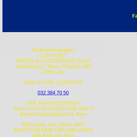
Fa
Bankverbindungen;
CAR-POINT
REIFEN & AUTOSERVICE GmbH
Industriering 7 Nord / Postfach 392
3250 Lyss
Mwst Nr CHE-112.500.623
032 384 70 50
SFR; Konto 01-200000-7
IBAN CH 27 0079 0016 2430 5967 5
Berner Kantonalbank AG, Bern
WIR; Konto 300.108-91.0000
IBAN CH 58 0839 1300 1089 1000 0
WIR Bank AG, Bern