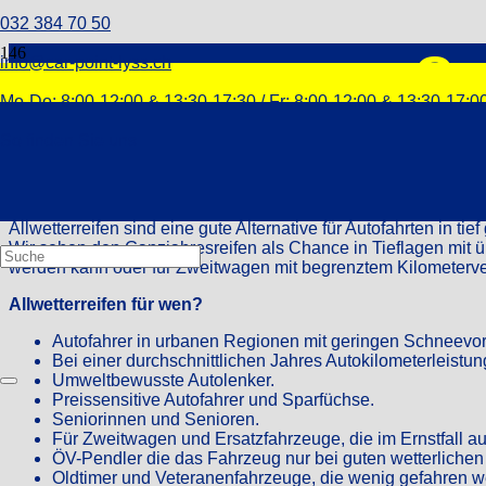
032 384 70 50
Ga
info@car-point-lyss.ch
Mo-Do: 8:00-12:00 & 13:30-17:30 / Fr: 8:00-12:00 & 13:30-17:0
So finden Sie uns
Ganzjahresreifen
Sind eine Alltagsoption für Autofahrer in schneearmen Regionen.
Allwetterreifen sind eine gute Alternative für Autofahrten in t
Wir sehen den Ganzjahresreifen als Chance in Tieflagen mit 
werden kann oder für Zweitwagen mit begrenztem Kilometerv
Allwetterreifen für wen?
Autofahrer in urbanen Regionen mit geringen Schneevo
Bei einer durchschnittlichen Jahres Autokilometerleistu
Umweltbewusste Autolenker.
Preissensitive Autofahrer und Sparfüchse.
Seniorinnen und Senioren.
Für Zweitwagen und Ersatzfahrzeuge, die im Ernstfall 
ÖV-Pendler die das Fahrzeug nur bei guten wetterliche
Oldtimer und Veteranenfahrzeuge, die wenig gefahren 