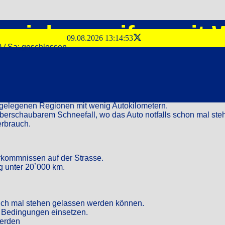
nzjahresreifen mit 
09.08.2026 13:14:54
0 / Sa: geschlossen
ief gelegenen Regionen mit wenig Autokilometern.
überschaubarem Schneefall, wo das Auto notfalls schon mal st
erbrauch.
rkommnissen auf der Strasse.
ng unter 20`000 km.
auch mal stehen gelassen werden können.
n Bedingungen einsetzen.
werden