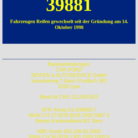
39881
Fahrzeugen Reifen gewechselt seit der Gründung am 14.
Oktober 1998
Bankverbindungen;
CAR-POINT
REIFEN & AUTOSERVICE GmbH
Industriering 7 Nord / Postfach 392
3250 Lyss
Mwst Nr CHE-112.500.623
SFR; Konto 01-200000-7
IBAN CH 27 0079 0016 2430 5967 5
Berner Kantonalbank AG, Bern
WIR; Konto 300.108-91.0000
IBAN CH 58 0839 1300 1089 1000 0